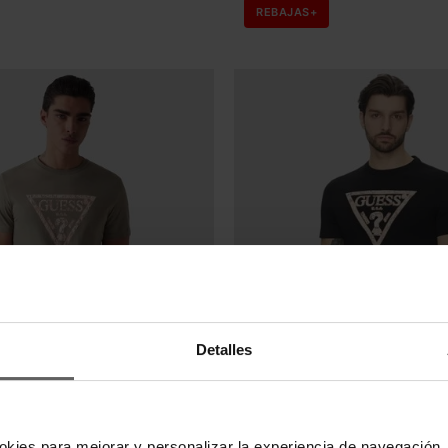
REBAJAS+
Detalles
imas unidades en stock
Últimas unidades en s
GUESS
UESS VERDE HOMBRE
CAMISETA GUESS NEGRA HOM
okies para mejorar y personalizar la experiencia de navegación, 