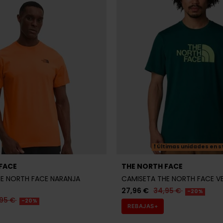
Últimas unidades en s
FACE
THE NORTH FACE
E NORTH FACE NARANJA
CAMISETA THE NORTH FACE V
27,96 €
34,95 €
-20%
95 €
-20%
REBAJAS+