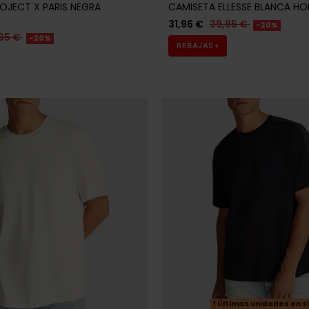
OJECT X PARIS NEGRA
CAMISETA ELLESSE BLANCA H
31,96 €
39,95 €
-20%
95 €
-20%
REBAJAS+
Últimas unidades en s