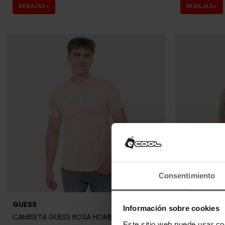
REBAJAS+
REBAJAS+
Consentimiento
Últ
GUESS
GUESS
Información sobre cookies
CAMISETA GUESS ROSA HOMBRE
CAMISETA G
Este sitio web puede usar co