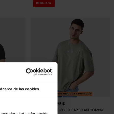
REBAJAS+
Acerca de las cookies
tock
Últimas unidades en stock
PROJECT X PARIS
BRE
CAMISETA PROJECT X PARIS KAKI HOMBRE
recordar cierta información