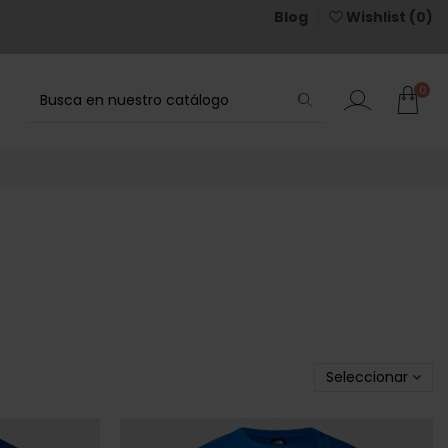
Blog
Wishlist (
0
)
0
Seleccionar