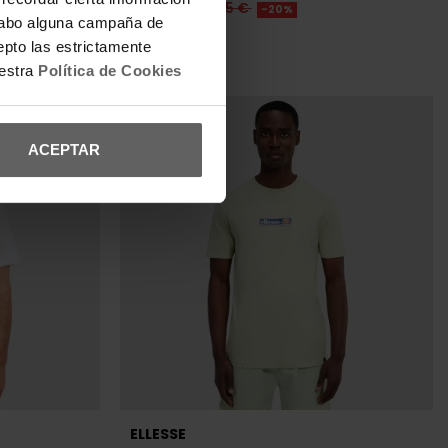
23,96 €
29,95 €
-20%
a cabo alguna campaña de
REBAJAS+
epto las estrictamente
uestra
Política de Cookies
ACEPTAR
ELLESSE