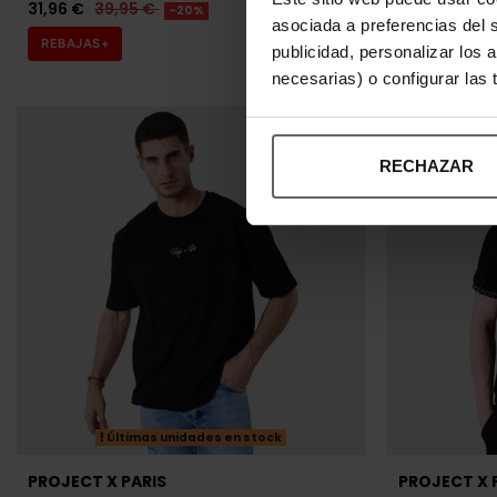
31,96 €
39,95 €
35,96 €
44
-20%
asociada a preferencias del 
REBAJAS+
REBAJAS+
publicidad, personalizar los 
necesarias) o configurar las
RECHAZAR
Últimas unidades en stock
PROJECT X PARIS
PROJECT X 