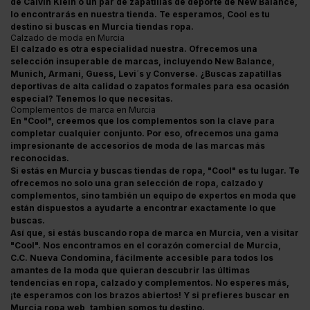
de Calvin Klein o un par de zapatillas de deporte de New Balance,
lo encontrarás en nuestra tienda. Te esperamos, Cool es tu
destino si buscas en Murcia tiendas ropa.
Calzado de moda en Murcia
El calzado es otra especialidad nuestra. Ofrecemos una
selección insuperable de marcas, incluyendo New Balance,
Munich, Armani, Guess, Levi´s y Converse. ¿Buscas zapatillas
deportivas de alta calidad o zapatos formales para esa ocasión
especial? Tenemos lo que necesitas.
Complementos de marca en Murcia
En "Cool", creemos que los complementos son la clave para
completar cualquier conjunto. Por eso, ofrecemos una gama
impresionante de accesorios de moda de las marcas más
reconocidas.
Si estás en Murcia y buscas tiendas de ropa, "Cool" es tu lugar. Te
ofrecemos no solo una gran selección de ropa, calzado y
complementos, sino también un equipo de expertos en moda que
están dispuestos a ayudarte a encontrar exactamente lo que
buscas.
Así que, si estás buscando ropa de marca en Murcia, ven a visitar
"Cool". Nos encontramos en el corazón comercial de Murcia,
C.C. Nueva Condomina, fácilmente accesible para todos los
amantes de la moda que quieran descubrir las últimas
tendencias en ropa, calzado y complementos. No esperes más,
¡te esperamos con los brazos abiertos! Y si prefieres buscar en
Murcia ropa web, tambien somos tu destino.