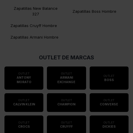
Zapatillas New Balance
Zapatillas Boss Hombre
327
Zapatillas Cruyff Hombre
Zapatillas Armani Hombre
OUTLET DE MARCAS
OUTLET
OUTLET
OUTLET
ANTONY
ARMANI
BOSS
MORATO
EXCHANGE
OUTLET
OUTLET
OUTLET
CALVIN KLEIN
CHAMPION
CONVERSE
OUTLET
OUTLET
OUTLET
CROCS
CRUYFF
DICKIES