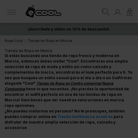
0
¡Suscríbete y obtén un 10% de descuento!.
ENVÍO GRATIS
desde 50€
Ropa Cool
Tienda de Ropa en Murcia
Tienda de Ropa en Murcia
Si estás buscando una tienda de ropa fresca y moderna en
Murcia, entonces debes visitar "Cool". Encontraras una amplia
selección de ropa de moda y estilo asi como calzado y
complementos de marca, encontrarás el look perfecto para ti. Ya
sea que busques un estilo casual para el día a día o un Outfit más
elegante "Cool"
Tienda de Ropa en Centro comercial Nueva
Condomina
tiene lo que necesitas. ¡No pierdas la oportunidad de
encontrar el outfit perfecta en una de las tiendas de ropa en
Murcia! Solo tienes que ver nuestras valoraciones en murcia
ropa opiniones.
¿No puedes visitarnos en persona? No te preocupes, también
puedes comprar online en
Tienda multimarca ecool.es
para
disfrutar de nuestra amplia selección de ropa, calzado y
accesorios