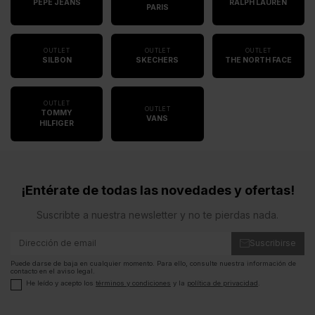
PEPE JEANS
RALPH LAUREN
PARIS
OUTLET
OUTLET
OUTLET
SILBON
SKECHERS
THE NORTH FACE
OUTLET
OUTLET
TOMMY
VANS
HILFIGER
¡Entérate de todas las novedades y ofertas!
Suscribte a nuestra newsletter y no te pierdas nada.
Suscribirse
Puede darse de baja en cualquier momento. Para ello, consulte nuestra información de
contacto en el aviso legal.
He leído y acepto los
términos y condiciones
y la
política de privacidad
.