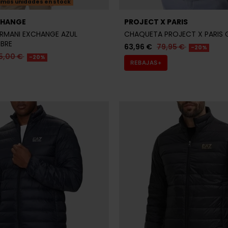
imas unidades en stock
CHANGE
PROJECT X PARIS
RMANI EXCHANGE AZUL
CHAQUETA PROJECT X PARIS 
BRE
63,96 €
79,95 €
-20%
5,00 €
-20%
REBAJAS+