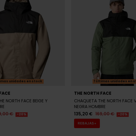
imas unidades en stock
Últimas unidades en s
FACE
THE NORTH FACE
E NORTH FACE BEIGE Y
CHAQUETA THE NORTH FACE V
RE
NEGRA HOMBRE
9,00 €
135,20 €
169,00 €
-20%
-20%
REBAJAS+