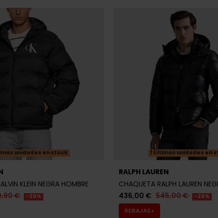
imas unidades en stock
Últimas unidades en s
N
RALPH LAUREN
LVIN KLEIN NEGRA HOMBRE
CHAQUETA RALPH LAUREN NE
9,90 €
436,00 €
545,00 €
-20%
-20%
REBAJAS+