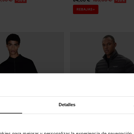
9,90 €
84,00 €
105,00 €
-20%
-20%
REBAJAS+
Detalles
imas unidades en stock
CHANGE
ARMANI EXCHANGE
okies para mejorar y personalizar la experiencia de navegación, 