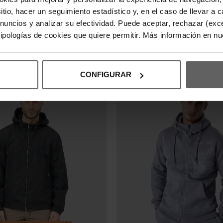
RMANI EXCHANGE NEGRA
CHAQUETA ARMANI EXCHANGE
sitio, hacer un seguimiento estadístico y, en el caso de llevar 
HOMBRE
anuncios y analizar su efectividad. Puede aceptar, rechazar (exc
5,00 €
185,00 €
-20%
 tipologías de cookies que quiere permitir. Más información en n
CONFIGURAR