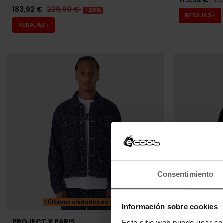
175,92 €
21
183,92 €
229,90 €
-20%
REBAJAS+
REBAJAS+
Consentimiento
Últimas unidades en stock
Últ
Información sobre cookies
PROJECT X PARIS
ARMANI EX
Este sitio web puede usar co