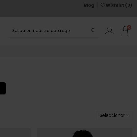
Blog
Wishlist (
0
)
0
Seleccionar