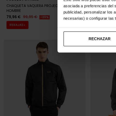
CHAQUETA VAQUERA PROJECT X PARIS
CHAQUETA A
asociada a preferencias del 
HOMBRE
HOMBRE
publicidad, personalizar los 
79,96 €
99,95 €
116,00 €
14
-20%
necesarias) o configurar las
REBAJAS+
REBAJAS+
RECHAZAR