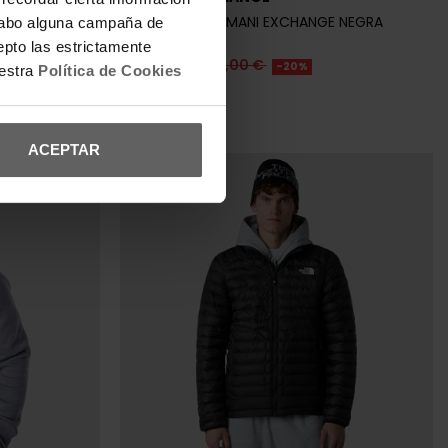
 NEGRA
CHAQUETA ARMANI EXCHANGE NEGRA
a cabo alguna campaña de
HOMBRE
epto las estrictamente
148,00 €
185,00 €
-20%
uestra
Política de Cookies
REBAJAS+
ACEPTAR