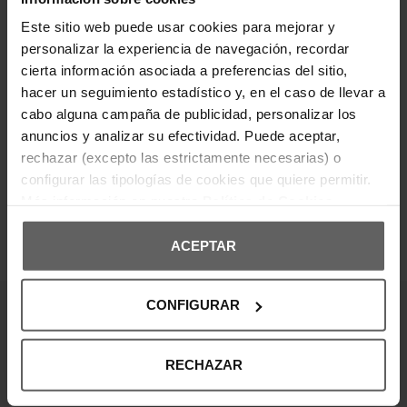
Cierre de cremallera y botón. Diseño de 5 bolsillos.
Pierna recta.
Este sitio web puede usar cookies para mejorar y
personalizar la experiencia de navegación, recordar
cierta información asociada a preferencias del sitio,
DETALLES DEL PRODUCTO
hacer un seguimiento estadístico y, en el caso de llevar a
cabo alguna campaña de publicidad, personalizar los
DEVOLUCIONES Y CAMBIOS
anuncios y analizar su efectividad. Puede aceptar,
rechazar (excepto las estrictamente necesarias) o
INFORMACIÓN ENVÍOS
configurar las tipologías de cookies que quiere permitir.
Más información en nuestra
Política de Cookies
ACEPTAR
OPINIONES DE CLIENTES
CONFIGURAR
¡Entérate de todas las novedades y
ofertas!
RECHAZAR
Suscribte a nuestra newsletter y no te pierdas nada.