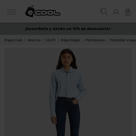
0
¡Suscríbete y obtén un 10% de descuento!.
ENVÍO GRATIS
desde 50€
Ropa Cool
Marcas
LEVI'S
Ropa Mujer
Pantalones
Pantalón Vaque