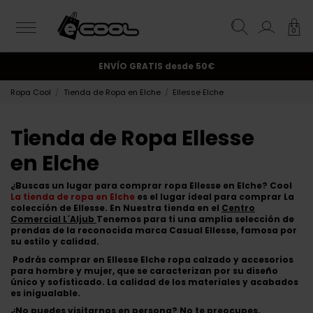
0
¡Suscríbete y obtén un 10% de descuento!.
ENVÍO GRATIS
desde 50€
Ropa Cool
Tienda de Ropa en Elche
Ellesse Elche
Tienda de Ropa Ellesse
en Elche
¿Buscas un lugar para comprar ropa Ellesse en Elche? Cool
La tienda de ropa en Elche
es el lugar ideal para comprar La
colección de Ellesse. En Nuestra tienda en el
Centro
Comercial L´Aljub
Tenemos para ti una amplia selección de
prendas de la reconocida marca Casual Ellesse, famosa por
su estilo y calidad.
Podrás comprar en Ellesse Elche ropa calzado y accesorios
para hombre y mujer, que se caracterizan por su diseño
único y sofisticado. La calidad de los materiales y acabados
es inigualable.
¿No puedes visitarnos en persona? No te preocupes,