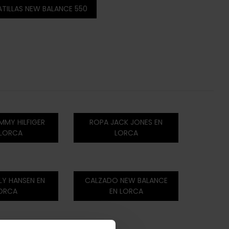
ATILLAS NEW BALANCE 550
MY HILFIGER
ROPA JACK JONES EN
 LORCA
LORCA
LY HANSEN EN
CALZADO NEW BALANCE
ORCA
EN LORCA