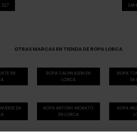
 327
ZAP
OTRAS MARCAS EN TIENDA DE ROPA LORCA
OSTE EN
ROPA CALVIN KLEIN EN
ROPA TOM
CA
LORCA
EN
NVERSE EN
ROPA ANTONY MORATO
ROPA HEL
CA
EN LORCA
L