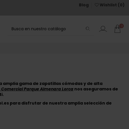
Blog
Wishlist (
0
)
0
 amplia gama de zapatillas cómodas y de alta
o Comercial Parque Almenara Lorca
nos aseguramos de
i.
l.es
para disfrutar de nuestra amplia selección de