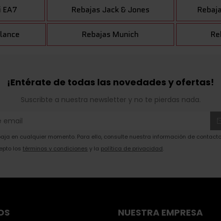
i EA7
Rebajas Jack & Jones
Rebaja
lance
Rebajas Munich
Re
¡Entérate de todas las novedades y ofertas!
Suscribte a nuestra newsletter y no te pierdas nada.
ja en cualquier momento. Para ello, consulte nuestra información de contacto 
epto los
términos y condiciones
y la
política de privacidad
.
OS
NUESTRA EMPRESA